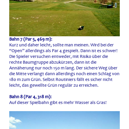
Bahn 7 (Par 5, 469 m):
Kurz und daher leicht, sollte man meinen. Wird bei der
“Open” allerdings als Par 4 gespielt. Dann ist es schwer!
Die Spieler versuchen entweder, mit Risiko über die
rechte Baumgruppe abzukürzen, dann ist die
Annäherung nur noch 150 m lang. Der sichere Weg über
die Mitte verlangt dann allerdings noch einen Schlag von
180 m zum Grün. Selbst Routiniers fällt es sicher nicht
leicht, das gewellte Grün regulär zu erreichen.
Bahn 8 (Par 4, 318 m):
Auf dieser Spielbahn gibt es mehr Wasser als Gras!