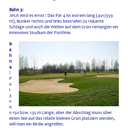
Bahn 3:
Jetzt wird es ernst ! Das Par 4 ist extrem lang (401/359
m), Bunker rechts und links bestrafen zu riskante
Schläge und auch die Wellen auf dem Grün verlangen ein
intensives Studium der Puttlinie.
B
a
h
n
4
:
P
a
r
3
v
o
n 150 bzw. 135 m Länge, aber der Abschlag muss über
einen See auf das relativ kleinen Grün platziert werden,
will man ein Birdie angreifen.