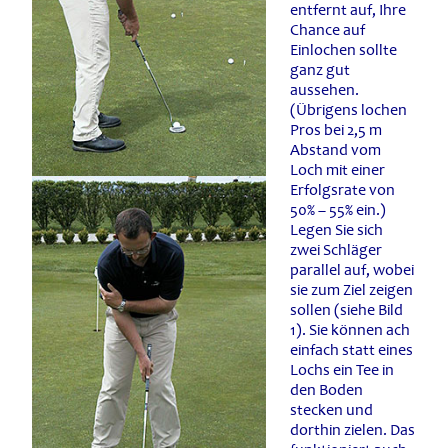
entfernt auf, Ihre
Chance auf
Einlochen sollte
ganz gut
aussehen.
(Übrigens lochen
Pros bei 2,5 m
Abstand vom
Loch mit einer
Erfolgsrate von
50% – 55% ein.)
Legen Sie sich
zwei Schläger
parallel auf, wobei
sie zum Ziel zeigen
sollen (siehe Bild
1). Sie können ach
einfach statt eines
Lochs ein Tee in
den Boden
stecken und
dorthin zielen. Das