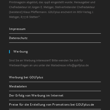
Printmagazin abgelöst, das 1998 eingestellt wurde. Herausgeber und
Chefredakteur ist Jürgen E. Metzger, Stellvertretender Chefredakteur
(beratend) Klaus Pfeffermann. GOLFplus erscheint im MSV-Verlag J.
Metzger, 87778 Stetten“.
Impressum
Datenschutz
Werbung
Sind Sie an Werbung interessiert? Bitte wenden Sie sich für
Werbeanfragen an uns unter der Mailadresse info@golfplus.de
Werbung bei GOLFplus
Mediadaten
Der Erfolg von Werbung im Internet
Preise für die Erstellung von Promotions bei GOLFplus.de