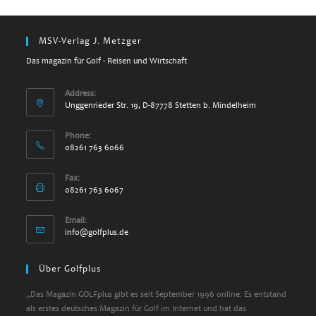
MSV-Verlag J. Metzger
Das magazin für Golf - Reisen und Wirtschaft
Address:
Unggenrieder Str. 19, D-87778 Stetten b. Mindelheim
Phone:
08261 763 6066
Fax:
08261 763 6067
Email:
info@golfplus.de
Über Golfplus
„Das Magazin GOLFplus gibt es seit September 1996 online. Es entstand
als erstes deutsches Magazin für Golf im Internet und hat das