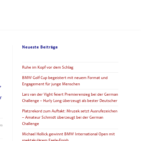
Neueste Beiträge
Ruhe im Kopf vor dem Schlag
BMW Golf Cup begeistert mit neuem Format und
Engagement für junge Menschen
,
l
Lars van der Vight feiert Premierensieg bei der German
r
Challenge – Hurly Long überzeugt als bester Deutscher
Platzrekord zum Auftakt: Mruzek setzt Ausrufezeichen
– Amateur Schmidt überzeugt bei der German
Challenge
12
Michael Hollick gewinnt BMW International Open mit
spektakulärem Eagle-Finish