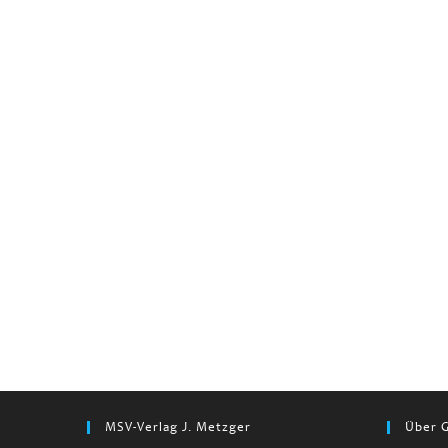
MSV-Verlag J. Metzger
Über G