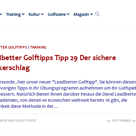
Website-
Training
Kultur
Golfszene
Magazin
Suche
umschalten
TER GOLFTIPPS
/
TRAINING
better Golftipps Tipp 29 Der sichere
kerschlag
reunde , hier unser neuer "Leadbetter Golftipp". Sie können diesen
e vorigen Tipps in Ihr Übungsprogramm aufnehmen um Ihr Golfspie
bessern. Natürlich bieten Ihnen darüber hinaus die David Leadbette
ademien, von denen es inzwischen weltweit bereits 16 gibt, die
hkeit diese Methode in der…
FÜR
ENTARE DEAKTIVIERT
19. SEPTEMBER 20
LEADBETTER
GOLFTIPPS
TIPP