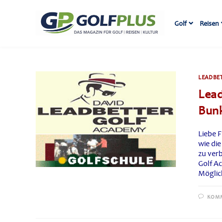
Zum
Inhalt
Golf
Reisen
springen
LEADBET
Lead
Bun
Liebe F
wie di
zu ver
Golf Ac
Möglic
KOMM