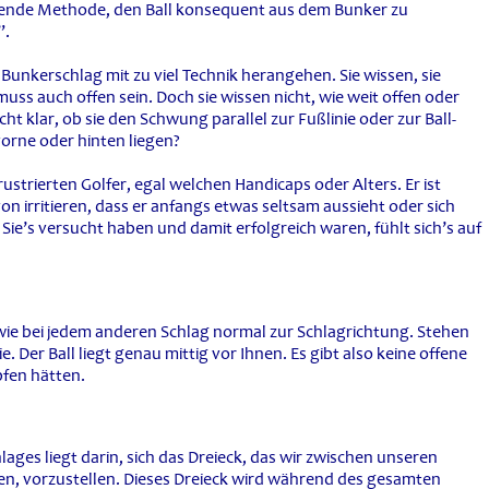
ührende Methode, den Ball konsequent aus dem Bunker zu
”.
 Bunkerschlag mit zu viel Technik herangehen. Sie wissen, sie
uss auch offen sein. Doch sie wissen nicht, wie weit offen oder
t klar, ob sie den Schwung parallel zur Fußlinie oder zur Ball-
 vorne oder hinten liegen?
ustrierten Golfer, egal welchen Handicaps oder Alters. Er ist
von irritieren, dass er anfangs etwas seltsam aussieht oder sich
Sie’s versucht haben und damit erfolgreich waren, fühlt sich’s auf
wie bei jedem anderen Schlag normal zur Schlagrichtung. Stehen
nie. Der Ball liegt genau mittig vor Ihnen. Es gibt also keine offene
pfen hätten.
ages liegt darin, sich das Dreieck, das wir zwischen unseren
n, vorzustellen. Dieses Dreieck wird während des gesamten