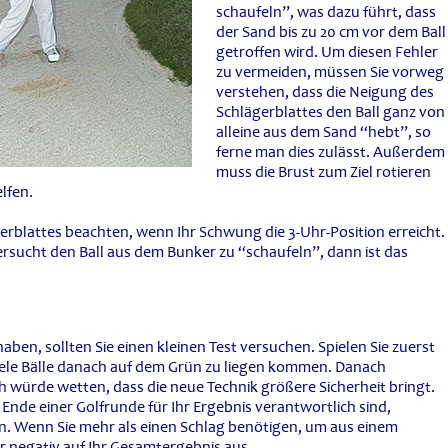
schaufeln”, was dazu führt, dass
der Sand bis zu 20 cm vor dem Ball
getroffen wird. Um diesen Fehler
zu vermeiden, müssen Sie vorweg
verstehen, dass die Neigung des
Schlägerblattes den Ball ganz von
alleine aus dem Sand “hebt”, so
ferne man dies zulässt. Außerdem
muss die Brust zum Ziel rotieren
lfen.
ägerblattes beachten, wenn Ihr Schwung die 3-Uhr-Position erreicht.
versucht den Ball aus dem Bunker zu “schaufeln”, dann ist das
ben, sollten Sie einen kleinen Test versuchen. Spielen Sie zuerst
 viele Bälle danach auf dem Grün zu liegen kommen. Danach
ch würde wetten, dass die neue Technik größere Sicherheit bringt.
 Ende einer Golfrunde für Ihr Ergebnis verantwortlich sind,
n. Wenn Sie mehr als einen Schlag benötigen, um aus einem
r negativ auf Ihr Gesamtergebnis aus.