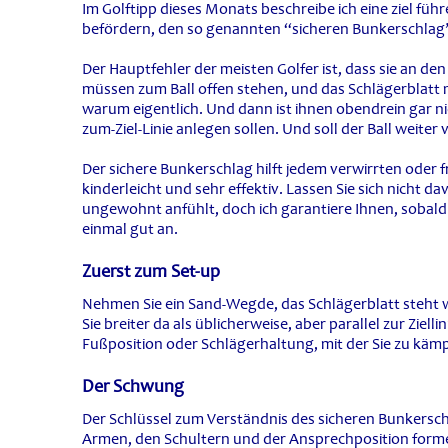
Im Golftipp dieses Monats beschreibe ich eine ziel f
befördern, den so genannten “sicheren Bunkerschlag
Der Hauptfehler der meisten Golfer ist, dass sie an den
müssen zum Ball offen stehen, und das Schlägerblatt m
warum eigentlich. Und dann ist ihnen obendrein gar nich
zum-Ziel-Linie anlegen sollen. Und soll der Ball weiter
Der sichere Bunkerschlag hilft jedem verwirrten oder fr
kinderleicht und sehr effektiv. Lassen Sie sich nicht da
ungewohnt anfühlt, doch ich garantiere Ihnen, sobald 
einmal gut an.
Zuerst zum Set-up
Nehmen Sie ein Sand-Wegde, das Schlägerblatt steht 
Sie breiter da als üblicherweise, aber parallel zur Zielli
Fußposition oder Schlägerhaltung, mit der Sie zu käm
Der Schwung
Der Schlüssel zum Verständnis des sicheren Bunkerschl
Armen, den Schultern und der Ansprechposition forme