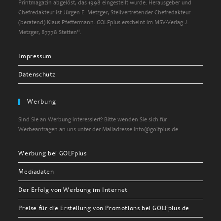
Printmagazin abgelöst, das 1998 eingestellt wurde. Herausgeber und
Chefredakteur ist Jürgen E. Metzger, Stellvertretender Chefredakteur
(beratend) Klaus Pfeffermann. GOLFplus erscheint im MSV-Verlag J.
Metzger, 87778 Stetten“.
Impressum
Datenschutz
Werbung
Sind Sie an Werbung interessiert? Bitte wenden Sie sich für
Werbeanfragen an uns unter der Mailadresse info@golfplus.de
Werbung bei GOLFplus
Mediadaten
Der Erfolg von Werbung im Internet
Preise für die Erstellung von Promotions bei GOLFplus.de