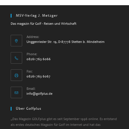
MSV-Verlag J. Metzger
Das magazin für Golf - Reisen und Wirtschaft
Address:
Unggenrieder Str. 19, D-87778 Stetten b. Mindelheim
Phone:
08261 763 6066
Fax:
08261 763 6067
Email:
Opens
info@golfplus.de
in
your
Über Golfplus
application
„Das Magazin GOLFplus gibt es seit September 1996 online. Es entstand
als erstes deutsches Magazin für Golf im Internet und hat das