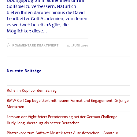
Übungsprogramm aufnehmen um Ihr
Golfspiel zu verbessern. Natürlich
bieten Ihnen darüber hinaus die David
Leadbetter Golf Academien, von denen
es weltweit bereits 16 gibt, die
Möglichkeit diese…
FÜR
KOMMENTARE DEAKTIVIERT
30. JUNI 2010
LEADBETTER
GOLFTIPPS
TIPP
5
SCHRÄGLAGEN
1
Neueste Beiträge
Ruhe im Kopf vor dem Schlag
BMW Golf Cup begeistert mit neuem Format und Engagement für junge
Menschen
Lars van der Vight feiert Premierensieg bei der German Challenge –
Hurly Long überzeugt als bester Deutscher
Platzrekord zum Auftakt: Mruzek setzt Ausrufezeichen – Amateur