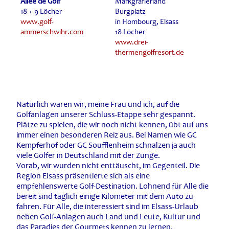
Allee de Golf
Markgräflerland
18 + 9 Löcher
Burgplatz
www.golf-
in Hombourg, Elsass
ammerschwihr.com
18 Löcher
www.drei-
thermengolfresort.de
Natürlich waren wir, meine Frau und ich, auf die
Golfanlagen unserer Schluss-Etappe sehr gespannt.
Plätze zu spielen, die wir noch nicht kennen, übt auf uns
immer einen besonderen Reiz aus. Bei Namen wie GC
Kempferhof oder GC Soufflenheim schnalzen ja auch
viele Golfer in Deutschland mit der Zunge.
Vorab, wir wurden nicht enttäuscht, im Gegenteil. Die
Region Elsass präsentierte sich als eine
empfehlenswerte Golf-Destination. Lohnend für Alle die
bereit sind täglich einige Kilometer mit dem Auto zu
fahren. Für Alle, die interessiert sind im Elsass-Urlaub
neben Golf-Anlagen auch Land und Leute, Kultur und
das Paradies der Gourmets kennen zu lernen.