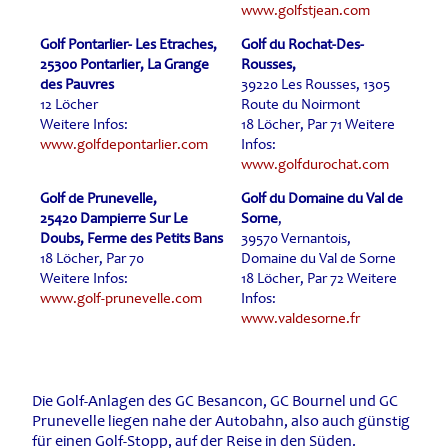
www.golfstjean.com
Golf Pontarlier- Les Etraches,
Golf du Rochat-Des-
25300 Pontarlier, La Grange
Rousses,
des Pauvres
39220 Les Rousses, 1305
12 Löcher
Route du Noirmont
Weitere Infos:
18 Löcher, Par 71 Weitere
www.golfdepontarlier.com
Infos:
www.golfdurochat.com
Golf de Prunevelle,
Golf du Domaine du Val de
25420 Dampierre Sur Le
Sorne
,
Doubs, Ferme des Petits Bans
39570 Vernantois,
18 Löcher, Par 70
Domaine du Val de Sorne
Weitere Infos:
18 Löcher, Par 72 Weitere
www.golf-prunevelle.com
Infos:
www.valdesorne.fr
Die Golf-Anlagen des GC Besancon, GC Bournel und GC
Prunevelle liegen nahe der Autobahn, also auch günstig
für einen Golf-Stopp, auf der Reise in den Süden.