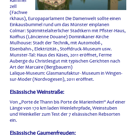
Kammer
zell
(Fachwe
rkhaus), Europaparlament Die Damenwelt sollte einen
Einkausbummel rund um das Münster einplanen
Colmar: Spätmittelalterlicher Stadtkern mit Pfister-Haus,
Koifhus (Láncienne Douane) Dominikaner-Kirche
Mulhouse: Stadt der Technik, mit Automobil-,
Eisenbahn-, Elektrizität-, Stoffdruck-Museum usw.
Munster-Tal: Haus des Käses, 2011 eröffnet, Ferme
Auberge du Christlesgut mit typischen Gerichten nach
Art der Marcaire (Bergbauern)
Lalique-Museum: Glasmanufaktur- Museum in Wingen-
sur-Moder (Nordvogesen), 2011 eröffnet.
Elsässische Weinstraße:
Von „Porte de Thann bis Porte de Marienheim“ Auf einer
Länge von 170 km laden Weinlehrpfade, Weinstuben
und Weinkeller zum Test der 7 elsässischen Rebsorten
ein.
Elsässische Gaumenfreuden: