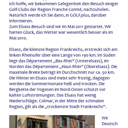
Ich hoffe, wir bekommen Gelegenheit den Besuch einiger
Golf-Clubs der Region Franche Comté, nachzuholen.
Natürlich werde ich Sie dann, in GOLF
plus,
darüber
informieren.
Zum Elsass-Besuch sind wir im Mai 2011 gestartet. Wir
hatten Glück, das Wetter war wesentlich besser als im
Mai 2010.
Elsass, die kleinste Region Frankreichs, erstreckt sich am
linken Rheinufer über eine Länge von 190 km. Im Süden
liegt das Département „Bas-Rhin“ (Unterelsass), im
Norden das Département „Haut-Rhin“ (Oberelsass). Die
maximale Breite beträgt im Durchschnitt nur ca. 50 km.
Die Winter im Elsass sind meist sehr frostig, dagegen
werden die Sommermonate heiß und trocken. Die
Bergkette der Vogesen im Nord-Osten schützt vor
kalten Luftströmungen. Das Elsass hat wenig
Niederschläge. Colmar, in der Mitte der schmalen
Region, gilt als die „trockenste Stadt Frankreichs“.
Wir
Deutsch