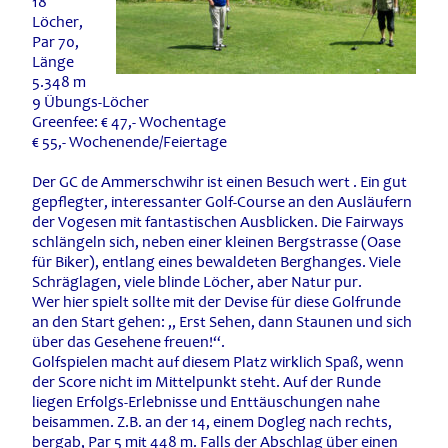
18
Löcher,
Par 70,
Länge
5.348 m
9 Übungs-Löcher
Greenfee: € 47,- Wochentage
€ 55,- Wochenende/Feiertage
Der GC de Ammerschwihr ist einen Besuch wert . Ein gut
gepflegter, interessanter Golf-Course an den Ausläufern
der Vogesen mit fantastischen Ausblicken. Die Fairways
schlängeln sich, neben einer kleinen Bergstrasse (Oase
für Biker), entlang eines bewaldeten Berghanges. Viele
Schräglagen, viele blinde Löcher, aber Natur pur.
Wer hier spielt sollte mit der Devise für diese Golfrunde
an den Start gehen: „ Erst Sehen, dann Staunen und sich
über das Gesehene freuen!“.
Golfspielen macht auf diesem Platz wirklich Spaß, wenn
der Score nicht im Mittelpunkt steht. Auf der Runde
liegen Erfolgs-Erlebnisse und Enttäuschungen nahe
beisammen. Z.B. an der 14, einem Dogleg nach rechts,
bergab, Par 5 mit 448 m. Falls der Abschlag über einen