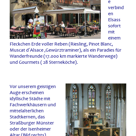
e
verbind
en
Elsass
sofort
mit
einem
Fleckchen Erde voller Reben (Riesling, Pinot Blanc,
Muscat d´Alsace ,Gewürztraminer), als ein Paradies für
Wanderfreunde (17.000 km markierte Wanderwege)
und Gourmets ( 28 Sterneköche).
Vor unserem geistigen
Auge erscheinen
idyllische Städte mit
Fachwerkhäusern und
mittelalterlichen
Stadtkernen, das
Straßburger Münster
oder der Isenheimer
Altar (Bild rechts).