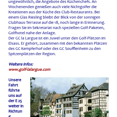
ungewöhnlich, die Angebote des Küchenchefs. An
Wochenenden genießen auch viele Nichtgolfer die
Kreationen aus der Küche des Club-Restaurants. Bei
einem Glas Riesling bleibt der Blick von der sonnigen
Clubhaus-Terrasse auf die 18, noch lange in Erinnerung.
Fragen Sie im Sekretariat nach speziellen Golf-Paketen,
Golfhotel nahe der Anlage.
Der GC la Largue ist ein Juwel unter den Golf-Plätzen im
Elsass. Er gehört, zusammen mit den bekannten Plätzen
des GC Kempferhof oder des GC Soufflenheim zu den
Spitzenplätzen der Region.
Weitere Infos:
www.golf-lalargue.com
Unsere
Fahrt
führte
uns auf
der E 25
weiter in
Richtun
g