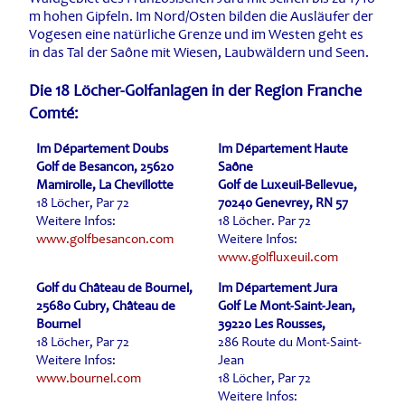
m hohen Gipfeln. Im Nord/Osten bilden die Ausläufer der
Vogesen eine natürliche Grenze und im Westen geht es
in das Tal der Saône mit Wiesen, Laubwäldern und Seen.
Die 18 Löcher-Golfanlagen in der Region Franche
Comté:
Im Département Doubs
Im Département Haute
Golf de Besancon, 25620
Saône
Mamirolle, La Chevillotte
Golf de Luxeuil-Bellevue,
18 Löcher, Par 72
70240 Genevrey, RN 57
Weitere Infos:
18 Löcher. Par 72
www.golfbesancon.com
Weitere Infos:
www.golfluxeuil.com
Golf du Château de Bournel,
Im Département Jura
25680 Cubry, Château de
Golf Le Mont-Saint-Jean,
Bournel
39220 Les Rousses,
18 Löcher, Par 72
286 Route du Mont-Saint-
Weitere Infos:
Jean
www.bournel.com
18 Löcher, Par 72
Weitere Infos: