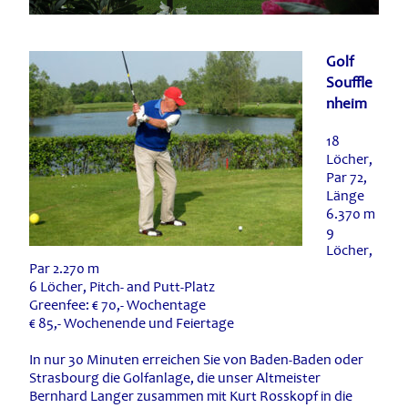
Golf
Souffle
nheim
18
Löcher,
Par 72,
Länge
6.370 m
9
Löcher,
Par 2.270 m
6 Löcher, Pitch- and Putt-Platz
Greenfee: € 70,- Wochentage
€ 85,- Wochenende und Feiertage
In nur 30 Minuten erreichen Sie von Baden-Baden oder
Strasbourg die Golfanlage, die unser Altmeister
Bernhard Langer zusammen mit Kurt Rosskopf in die