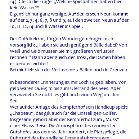
14). Gleich die Frage: „Welche Spielbahnen haben hier
kein Wasser?“
Eigentlich nur ganz wenige. Auf den ersten Neun kommt
auf der 2, 3, 4, 6, 7, 8 und 9, auf den zweiten Neun auf der
10, 11, 12, 14 und18 Wasser ins Spiel.
Der Golfdirektor, Jürgen Wondergem fragte mich
vorsorglich: „Haben sie auch genügend Bälle dabei? Von
Weiß und Gelb müssen Sie mit größeren Verlusten
rechnen.“ Dann aber gleich der Trost, die Damen haben
es bei uns leichter!
Bei mir hielt sich der Verlust mit 7 Bällen noch in Grenzen.
In besonderer Erinnerung ist mir Loch 14 geblieben. Von
gelb waren ca.165 m bis zum Uferrand des Sees. Aber
verzweifeln Sie nicht, es gibt auch einen Weg um den
See.
Wer auf der Anlage des Kempferhof sein Handicup spielt:
„Chapeau“, das gilt auch für die Einstelligen-Golfer.
Insgesamt gehört aber der Kempferhof zum „Muss“
einer Elsass-Reise. Die Atmosphäre des renovierten
Gutshofes aus dem 18. Jahrhundert, die Platzpflege, die
Ruhe und das freundliche Personal überzeugen.