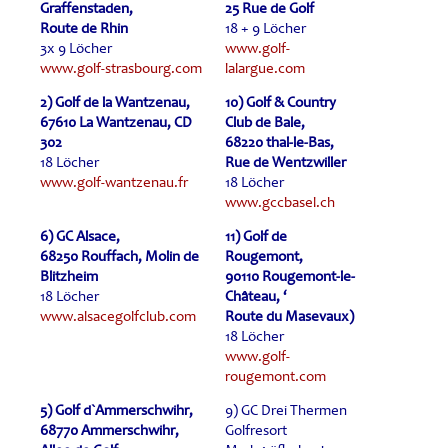
Graffenstaden,
25 Rue de Golf
Route de Rhin
18 + 9 Löcher
3x 9 Löcher
www.golf-
www.golf-strasbourg.com
lalargue.com
2) Golf de la Wantzenau,
10) Golf & Country
67610 La Wantzenau, CD
Club de Bale,
302
68220 thal-le-Bas,
18 Löcher
Rue de Wentzwiller
www.golf-wantzenau.fr
18 Löcher
www.gccbasel.ch
6) GC Alsace,
11) Golf de
68250 Rouffach, Molin de
Rougemont,
Blitzheim
90110 Rougemont-le-
18 Löcher
Château, ‘
www.alsacegolfclub.com
Route du Masevaux)
18 Löcher
www.golf-
rougemont.com
5) Golf d`Ammerschwihr,
9) GC Drei Thermen
68770 Ammerschwihr,
Golfresort