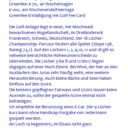
Greenfee: € 70,- an Wochentagen
€ 100,- am Wochenende/Feiertage
Greenfee-Ermäßigung mit Golf Fee Card
Die Golf-Anlage liegt in einer, mit Mischwald
bewachsenen Hügellandschaft, im Dreiländereck
Frankreich, Schweiz, Deutschland. Der 18 Löcher-
Championship- Parcour fordert alle Spieler (Slope 138,
Rating 73,1). Auf den Löchern 1, 2, 9,10, 11 und 18 gilt es
teilweise beträchtliche Höhenunterschiede zu
überwinden. Die Löcher 3 bis 8 und 12 bis17 liegen
dagegen auf einer Hoch-Ebene. Bei Wind, der hier an den
Ausläufern des Juras sehr häufig weht, eine weitere
Herausforderung. Auch kleine Bäche und Seen haben
Einfluss auf den Score.
Die bestens gepflegten Fairways und Grüns lassen keine
Ausrede zu, sollte der gespielte Score einmal nicht
befriedigen.
Ich empfehle die Benutzung eines E-Car. Der 9 Löcher-
kurs kann ohne Handicap-Vorgabe von Jedermann
gespielt werden.
An Loch 19 begeistern, im Elsass nicht ganz