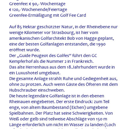
Greenfee: € 90,- Wochentage
€ 120,- Wochenende/Feiertage
Greenfee-Ermäßigung mit Golf Fee Card
Auf 85 Hektar geschützter Natur, in der Rheinebene nur
wenige Kilometer vor Strasbourg, ist hier vom
amerikanischen Golfarchitekt Bob von Hagge geplant,
eine der besten Golfanlagen entstanden, die 1990
eröffnet wurde.
Der „Guide Peugeot des Golfes“ führt den GC
Kempferhof als die Nummer 2 in Frankreich.
Das alte Herrenhaus aus dem 18.Jahrhundert wurde in
ein Luxushotel umgebaut.
Die gesamte Anlage strahlt Ruhe und Gediegenheit aus,
ohne zu protzen. Auch wenn Gäste des Öfteren mit dem
Hubschrauber einschweben.
Die heute legendäre Golfanlage ist in den ebenen
Rheinauen eingebettet. Der erste Eindruck: zum Teil
enge, von altem Baumbestand (Eichen) umgebene
Spielbahnen. Der Platz hat seine Schwierigkeiten. Von
Weiß oder gelb sind teilweise Abschläge von 150 m
Länge erforderlich um nicht im Wasser zu landen (Loch