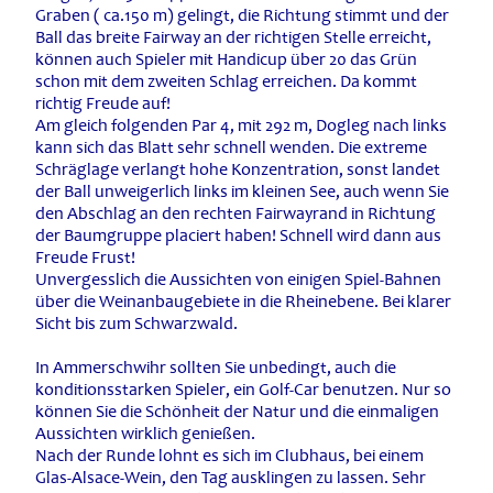
Graben ( ca.150 m) gelingt, die Richtung stimmt und der
Ball das breite Fairway an der richtigen Stelle erreicht,
können auch Spieler mit Handicup über 20 das Grün
schon mit dem zweiten Schlag erreichen. Da kommt
richtig Freude auf!
Am gleich folgenden Par 4, mit 292 m, Dogleg nach links
kann sich das Blatt sehr schnell wenden. Die extreme
Schräglage verlangt hohe Konzentration, sonst landet
der Ball unweigerlich links im kleinen See, auch wenn Sie
den Abschlag an den rechten Fairwayrand in Richtung
der Baumgruppe placiert haben! Schnell wird dann aus
Freude Frust!
Unvergesslich die Aussichten von einigen Spiel-Bahnen
über die Weinanbaugebiete in die Rheinebene. Bei klarer
Sicht bis zum Schwarzwald.
In Ammerschwihr sollten Sie unbedingt, auch die
konditionsstarken Spieler, ein Golf-Car benutzen. Nur so
können Sie die Schönheit der Natur und die einmaligen
Aussichten wirklich genießen.
Nach der Runde lohnt es sich im Clubhaus, bei einem
Glas-Alsace-Wein, den Tag ausklingen zu lassen. Sehr