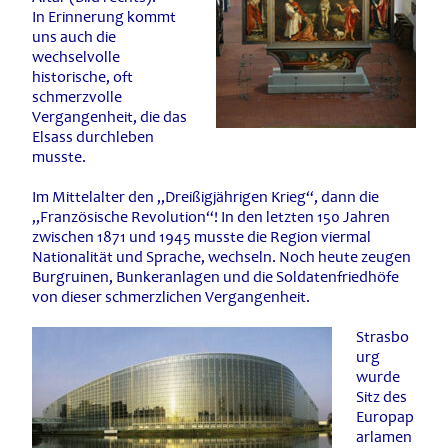
In Erinnerung kommt
uns auch die
wechselvolle
historische, oft
schmerzvolle
Vergangenheit, die das
Elsass durchleben
musste.
Im Mittelalter den „Dreißigjährigen Krieg“, dann die
„Französische Revolution“! In den letzten 150 Jahren
zwischen 1871 und 1945 musste die Region viermal
Nationalität und Sprache, wechseln. Noch heute zeugen
Burgruinen, Bunkeranlagen und die Soldatenfriedhöfe
von dieser schmerzlichen Vergangenheit.
Strasbo
urg
wurde
Sitz des
Europap
arlamen