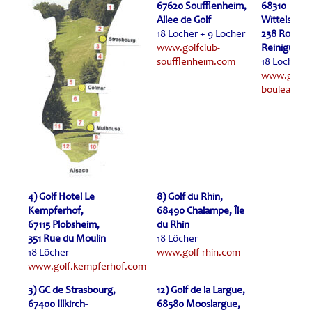
67620 Soufflenheim,
68310
Allee de Golf
Wittelsheim
18 Löcher + 9 Löcher
238 Routed
www.golfclub-
Reinigue
soufflenheim.com
18 Löcher
www.golf-
bouleaux.as
4) Golf Hotel Le
8) Golf du Rhin,
Kempferhof,
68490 Chalampe, Île
67115 Plobsheim,
du Rhin
351 Rue du Moulin
18 Löcher
18 Löcher
www.golf-rhin.com
www.golf.kempferhof.com
3) GC de Strasbourg,
12) Golf de la Largue,
67400 Illkirch-
68580 Mooslargue,