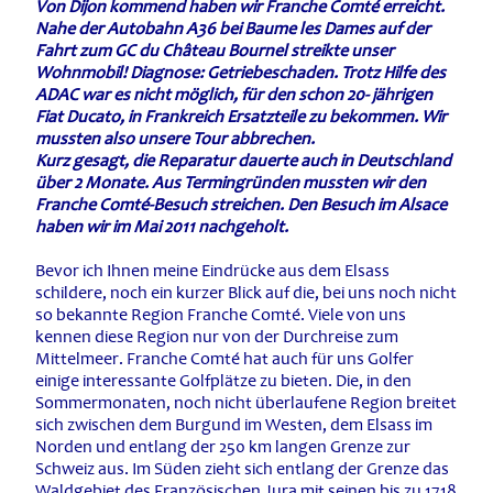
Von Dijon kommend haben wir Franche Comté erreicht.
Nahe der Autobahn A36 bei Baume les Dames auf der
Fahrt zum GC du Château Bournel streikte unser
Wohnmobil! Diagnose: Getriebeschaden. Trotz Hilfe des
ADAC war es nicht möglich, für den schon 20- jährigen
Fiat Ducato, in Frankreich Ersatzteile zu bekommen. Wir
mussten also unsere Tour abbrechen.
Kurz gesagt, die Reparatur dauerte auch in Deutschland
über 2 Monate. Aus Termingründen mussten wir den
Franche Comté-Besuch streichen. Den Besuch im Alsace
haben wir im Mai 2011 nachgeholt.
Bevor ich Ihnen meine Eindrücke aus dem Elsass
schildere, noch ein kurzer Blick auf die, bei uns noch nicht
so bekannte Region Franche Comté. Viele von uns
kennen diese Region nur von der Durchreise zum
Mittelmeer. Franche Comté hat auch für uns Golfer
einige interessante Golfplätze zu bieten. Die, in den
Sommermonaten, noch nicht überlaufene Region breitet
sich zwischen dem Burgund im Westen, dem Elsass im
Norden und entlang der 250 km langen Grenze zur
Schweiz aus. Im Süden zieht sich entlang der Grenze das
Waldgebiet des Französischen Jura mit seinen bis zu 1718