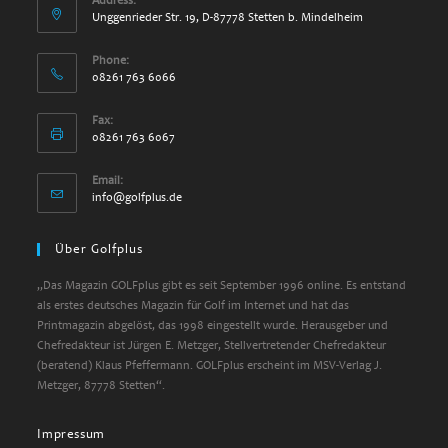
Address:
Unggenrieder Str. 19, D-87778 Stetten b. Mindelheim
Phone:
08261 763 6066
Fax:
08261 763 6067
Email:
Opens
info@golfplus.de
in
your
Über Golfplus
application
„Das Magazin GOLFplus gibt es seit September 1996 online. Es entstand
als erstes deutsches Magazin für Golf im Internet und hat das
Printmagazin abgelöst, das 1998 eingestellt wurde. Herausgeber und
Chefredakteur ist Jürgen E. Metzger, Stellvertretender Chefredakteur
(beratend) Klaus Pfeffermann. GOLFplus erscheint im MSV-Verlag J.
Metzger, 87778 Stetten“.
Impressum