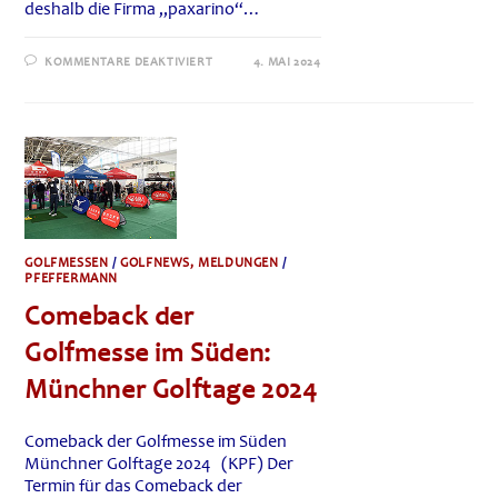
deshalb die Firma „paxarino“…
FÜR
KOMMENTARE DEAKTIVIERT
4. MAI 2024
NEUE
GOLFKLEIDUNG:
POLYESTERFREI
AUS
HOLZFASERN
GOLFMESSEN
/
GOLFNEWS, MELDUNGEN
/
PFEFFERMANN
Comeback der
Golfmesse im Süden:
Münchner Golftage 2024
Comeback der Golfmesse im Süden
Münchner Golftage 2024 (KPF) Der
Termin für das Comeback der