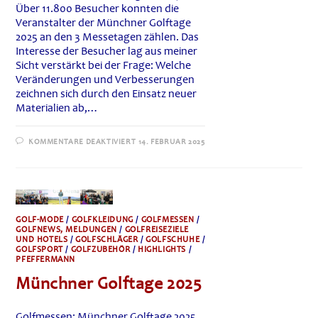
Über 11.800 Besucher konnten die
Veranstalter der Münchner Golftage
2025 an den 3 Messetagen zählen. Das
Interesse der Besucher lag aus meiner
Sicht verstärkt bei der Frage: Welche
Veränderungen und Verbesserungen
zeichnen sich durch den Einsatz neuer
Materialien ab,…
FÜR
KOMMENTARE DEAKTIVIERT
14. FEBRUAR 2025
GOLFTAGE
MÜNCHEN
2025:
REKORDZAHLEN
BEI
DEN
MÜNCHNER
GOLFTAGEN
GOLF-MODE
/
GOLFKLEIDUNG
/
GOLFMESSEN
/
GOLFNEWS, MELDUNGEN
/
GOLFREISEZIELE
UND HOTELS
/
GOLFSCHLÄGER
/
GOLFSCHUHE
/
GOLFSPORT
/
GOLFZUBEHÖR
/
HIGHLIGHTS
/
PFEFFERMANN
Münchner Golftage 2025
Golfmessen: Münchner Golftage 2025