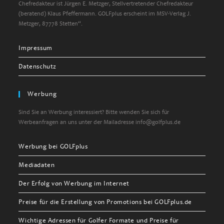
Chefredakteur ist Jürgen E. Metzger, Stellvertretender Chefredakteur
(beratend) Klaus Pfeffermann. GOLFplus erscheint im MSV-Verlag J.
Metzger, 87778 Stetten“.
Impressum
Datenschutz
Werbung
Sind Sie an Werbung interessiert? Bitte wenden Sie sich für
Werbeanfragen an uns unter der Mailadresse info@golfplus.de
Werbung bei GOLFplus
Mediadaten
Der Erfolg von Werbung im Internet
Preise für die Erstellung von Promotions bei GOLFplus.de
Wichtige Adressen für Golfer Formate und Preise für